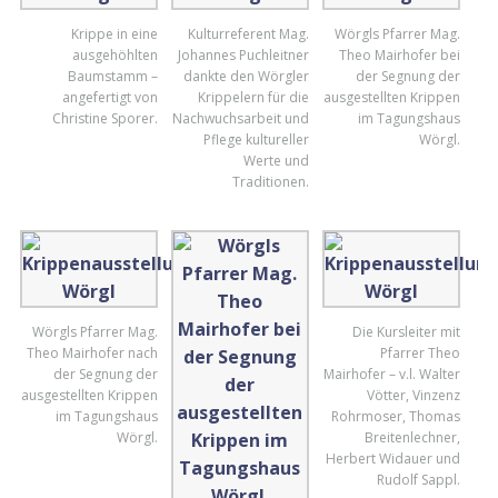
Krippe in eine
Kulturreferent Mag.
Wörgls Pfarrer Mag.
ausgehöhlten
Johannes Puchleitner
Theo Mairhofer bei
Baumstamm –
dankte den Wörgler
der Segnung der
angefertigt von
Krippelern für die
ausgestellten Krippen
Christine Sporer.
Nachwuchsarbeit und
im Tagungshaus
Pflege kultureller
Wörgl.
Werte und
Traditionen.
Wörgls Pfarrer Mag.
Die Kursleiter mit
Theo Mairhofer nach
Pfarrer Theo
der Segnung der
Mairhofer – v.l. Walter
ausgestellten Krippen
Vötter, Vinzenz
im Tagungshaus
Rohrmoser, Thomas
Wörgl.
Breitenlechner,
Herbert Widauer und
Rudolf Sappl.