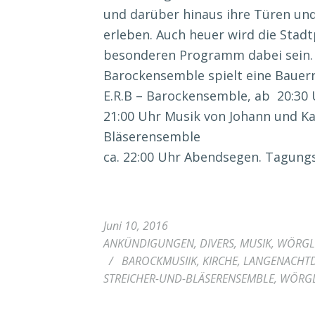
und darüber hinaus ihre Türen und 
erleben. Auch heuer wird die Stad
besonderen Programm dabei sein. U
Barockensemble spielt eine Baue
E.R.B – Barockensemble, ab 20:30
21:00 Uhr Musik von Johann und Ka
Bläserensemble
ca. 22:00 Uhr Abendsegen. Tagungsha
Juni 10, 2016
ANKÜNDIGUNGEN
,
DIVERS
,
MUSIK
,
WÖRGL
/
BAROCKMUSIIK
,
KIRCHE
,
LANGENACHTD
STREICHER-UND-BLÄSERENSEMBLE
,
WÖRG