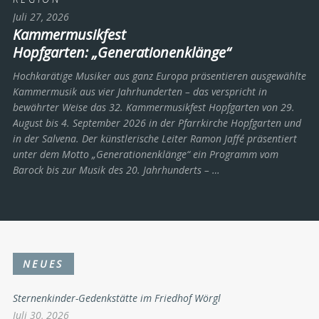
Juli 27, 2026
Kammermusikfest
Hopfgarten: „Generationenklänge“
Hochkarätige Musiker aus ganz Europa präsentieren ausgewählte
Kammermusik aus vier Jahrhunderten – das verspricht in
bewährter Weise das 32. Kammermusikfest Hopfgarten von 29.
August bis 4. September 2026 in der Pfarrkirche Hopfgarten und
in der Salvena. Der künstlerische Leiter Ramon Jaffé präsentiert
unter dem Motto „Generationenklänge“ ein Programm vom
Barock bis zur Musik des 20. Jahrhunderts ­– …
NEUES
Sternenkinder-Gedenkstätte im Friedhof Wörgl
Juli 30, 2026