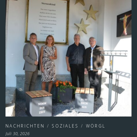
NACHRICHTEN
/
SOZIALES
/
WÖRGL
Juli 30, 2026