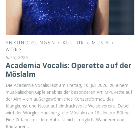
ANKÜNDIGUNGEN
/
KULTUR
/
MUSIK
/
WÖRGL
Juli 9, 2026
Academia Vocalis: Operette auf der
Möslalm
Die Academia Vocalis lädt am Freitag, 10. Juli 2026, zu einem
musikalischen Gipfelerlebnis der besonderen Art: OPERette auf
der Alm – ein außergewöhnliches Konzertformat, das
Klangkunst und Natur auf eindrucksvolle Weise vereint. Dabei
wird der Wörgler Hausberg, die Möslalm ab 19 Uhr zur Bühne.
Eine Zufahrt mit dem Auto ist nicht möglich, Wanderer und
Radfahrer …