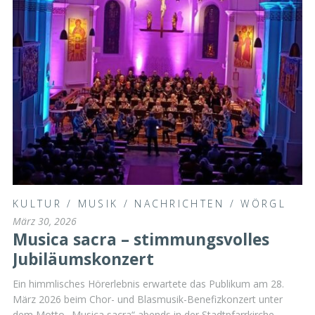
KULTUR
/
MUSIK
/
NACHRICHTEN
/
WÖRGL
März 30, 2026
Musica sacra – stimmungsvolles
Jubiläumskonzert
Ein himmlisches Hörerlebnis erwartete das Publikum am 28.
März 2026 beim Chor- und Blasmusik-Benefizkonzert unter
dem Motto „Musica sacra“ abends in der Stadtpfarrkirche