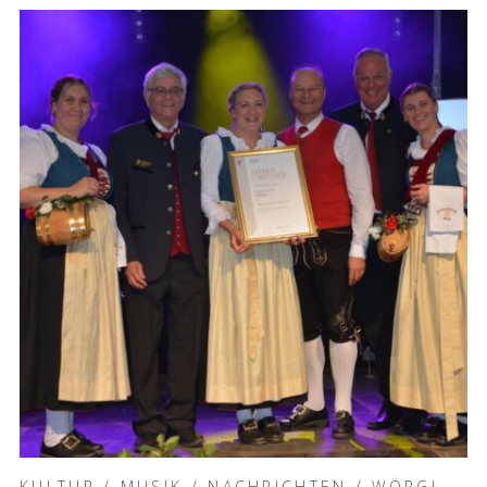
KULTUR
/
MUSIK
/
NACHRICHTEN
/
WÖRGL