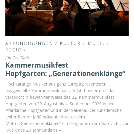
ANKÜNDIGUNGEN
/
KULTUR
/
MUSIK
/
REGION
Juli 27, 2026
Kammermusikfest
Hopfgarten: „Generationenklänge“
Hochkarätige Musiker aus ganz Europa präsentieren
ausgewählte Kammermusik aus vier Jahrhunderten – das
verspricht in bewährter Weise das 32. Kammermusikfest
Hopfgarten von 29. August bis 4. September 2026 in der
Pfarrkirche Hopfgarten und in der Salvena. Der künstlerische
Leiter Ramon Jaffé präsentiert unter dem
Motto „Generationenklänge“ ein Programm vom Barock bis zur
Musik des 20. Jahrhunderts ­– …