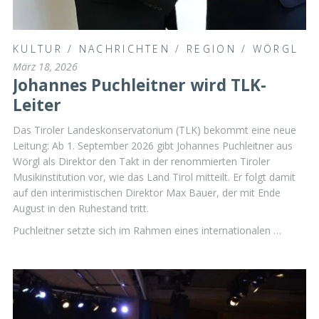
KULTUR
/
NACHRICHTEN
/
REGION
/
WÖRGL
März 18, 2026
Johannes Puchleitner wird TLK-
Leiter
Das Tiroler Landeskonservatorium (TLK) bekommt eine neue
Leitung: Ab 1. September 2026 gibt Johannes Puchleitner aus
Wörgl als Direktor den Takt in der renommierten Tiroler
Musikinstitution vor, wie das Land Tirol mitteilt. Er folgt damit
auf den interimistischen Direktor Max Bauer, der mit Ende
August in den Ruhestand tritt.
Puchleitner setzte sich im Rahmen eines internationalen …