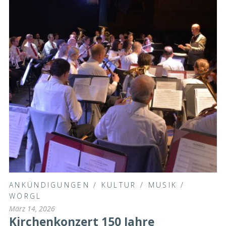
ANKÜNDIGUNGEN
/
KULTUR
/
MUSIK
/
WÖRGL
März 14, 2026
Kirchenkonzert 150 Jahre