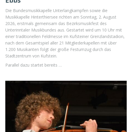
Ebbs
Die Bundesmusikkapelle Unterlangkampfen sowie die
Musikkapelle Hinterthiersee richten am Sonntag, 2. August
2026, erstmals gemeinsam das Bezirksmusikfest des
Unterinntaler Musikbundes aus. Gestartet wird um 10 Uhr mit
einer traditionellen Feldmesse im Kufsteiner Grenzlandstadion,
nach dem Gesamtspiel aller 21 Mitgliederkapellen mit über
1.200 Musikanten folgt der große Festumzug durch das
Stadtzentrum von Kufstein.
Parallel dazu startet bereits …