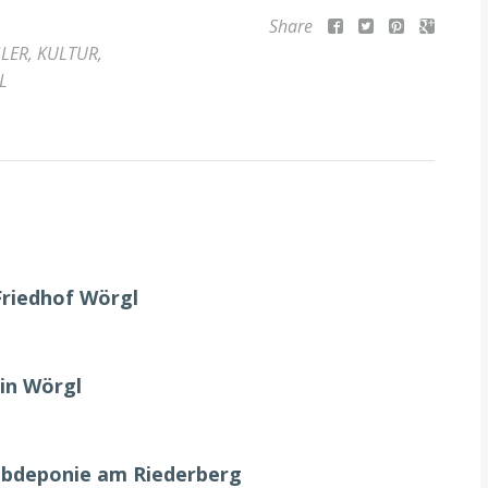
Share
GLER
,
KULTUR
,
L
Friedhof Wörgl
in Wörgl
ubdeponie am Riederberg