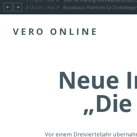
1:17 p.m. / Nov. 4
Start für Planung Hochwasserschutz U
VERO ONLINE
Neue I
„Die
Vor einem Dreivierteljahr überna