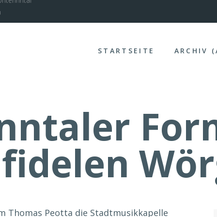
nterinntal
STARTSEITE
ARCHIV 
nntaler For
 fidelen Wör
hm Thomas Peotta die Stadtmusikkapelle