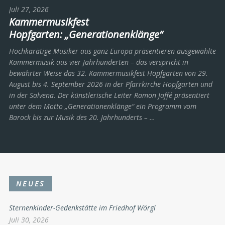
Juli 27, 2026
Kammermusikfest
Hopfgarten: „Generationenklänge“
Hochkarätige Musiker aus ganz Europa präsentieren ausgewählte
Kammermusik aus vier Jahrhunderten – das verspricht in
bewährter Weise das 32. Kammermusikfest Hopfgarten von 29.
August bis 4. September 2026 in der Pfarrkirche Hopfgarten und
in der Salvena. Der künstlerische Leiter Ramon Jaffé präsentiert
unter dem Motto „Generationenklänge“ ein Programm vom
Barock bis zur Musik des 20. Jahrhunderts ­– …
NEUES
Sternenkinder-Gedenkstätte im Friedhof Wörgl
Juli 30, 2026