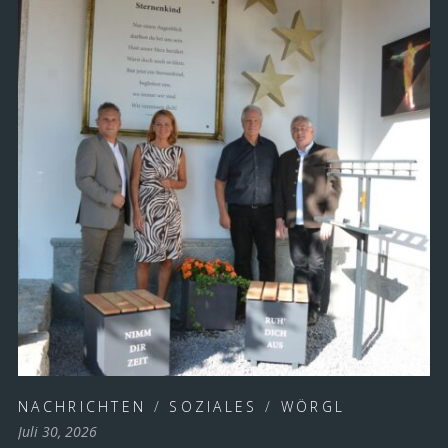
NACHRICHTEN
/
SOZIALES
/
WÖRGL
Juli 30, 2026