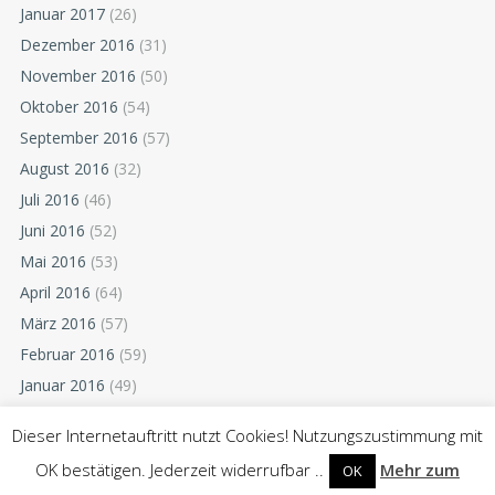
Januar 2017
(26)
Dezember 2016
(31)
November 2016
(50)
Oktober 2016
(54)
September 2016
(57)
August 2016
(32)
Juli 2016
(46)
Juni 2016
(52)
Mai 2016
(53)
April 2016
(64)
März 2016
(57)
Februar 2016
(59)
Januar 2016
(49)
Dezember 2015
(52)
Dieser Internetauftritt nutzt Cookies! Nutzungszustimmung mit
November 2015
(55)
OK bestätigen. Jederzeit widerrufbar ..
Mehr zum
OK
Oktober 2015
(54)