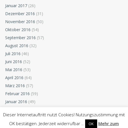
Januar 2017
(26)
Dezember 2016
(31)
November 2016
(50)
Oktober 2016
(54)
September 2016
(57)
August 2016
(32)
Juli 2016
(46)
Juni 2016
(52)
Mai 2016
(53)
April 2016
(64)
März 2016
(57)
Februar 2016
(59)
Januar 2016
(49)
Dezember 2015
(52)
Dieser Internetauftritt nutzt Cookies! Nutzungszustimmung mit
November 2015
(55)
OK bestätigen. Jederzeit widerrufbar ..
Mehr zum
OK
Oktober 2015
(54)