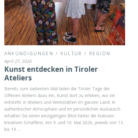
ANKÜNDIGUNGEN
/
KULTUR
/
REGION
April 27, 2026
Kunst entdecken in Tiroler
Ateliers
Bereits zum siebenten Mal laden die Tiroler Tage der
Offenen Ateliers dazu ein, Kunst dort zu erleben, wo sie
entsteht: in Ateliers und Werkstätten im ganzen Land. In
authentischer Atmosphäre und im persönlichen Austausch
erhalten Sie einen einzigartigen Blick hinter die Kulissen
kreativen Schaffens. Am 9. und 10. Mai 2026, jeweils von 13
bis 19 …