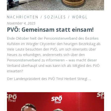
NACHRICHTEN
/
SOZIALES
/
WÖRGL
November 4, 2025
PVÖ: Gemeinsam statt einsam!
Ende Oktober hielt der Pensionistenverband des Bezirkes
Kufstein im Wörgler Citycenter den heurigen Bezirkstag ab.
Viele Leute besuchten den PVÖ, um sich einerseits über
Neues zu erkundigen, andererseits sich über den
Pensionistenverband zu informieren – was macht dieser
Verband überhaupt und was kann ich als Mitglied des PVÖ
erwarten?
Der Landespräsident des PVÖ Tirol Herbert Striegl …