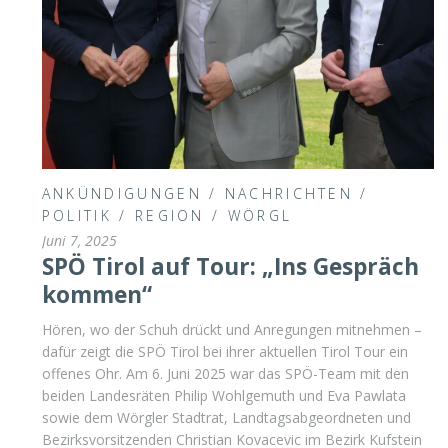
ANKÜNDIGUNGEN
/
NACHRICHTEN
/
POLITIK
/
REGION
/
WÖRGL
Juni 7, 2025
SPÖ Tirol auf Tour: „Ins Gespräch
kommen“
Hören, wo der Schuh drückt und Anregungen mitnehmen –
dafür zeigt die SPÖ Tirol bei ihrer aktuellen Tirol Tour ein
offenes Ohr. Am 6. Juni 2025 war das SPÖ-Team mit den
beiden Landesräten Philip Wohlgemuth und Eva Pawlata
sowie dem Wörgler Stadtrat, Landtagsabgeordneten und
Bezirksvorsitzenden Christian Kovacevic im Bezirk Kufstein