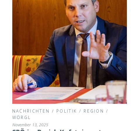
NACHRICHTEN
/
POLITIK
/
REGION
/
WÖRGL
November 13, 2025