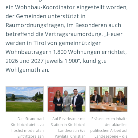
ein Wohnbau-Koordinator eingestellt worden,
der Gemeinden unterstützt in
Raumordnungsfragen, im Besonderen auch
betreffend die Vertragsraumordung. „Heuer
werden in Tirol von gemeinnützigen
Wohnbauträgern 1.800 Wohnungen errichtet,
2026 und 2027 jeweils 1.900“, kündigte
Wohlgemuth an.
Das Strandbad
Auf Bezirkstour mit
Präsentierten Inhalte
Kirchbichl bietet zu
Station in Kirchbichl:
der aktuellen
höchst moderaten
Landesrätin Eva
politischen Arbeit auf
Eintrittspreisen
Pawlata, Christian
Landesebene – die