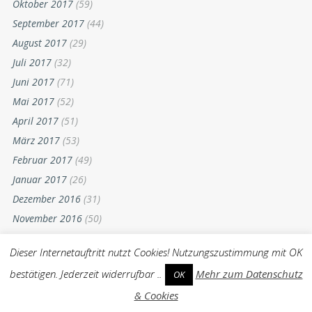
Oktober 2017
(59)
September 2017
(44)
August 2017
(29)
Juli 2017
(32)
Juni 2017
(71)
Mai 2017
(52)
April 2017
(51)
März 2017
(53)
Februar 2017
(49)
Januar 2017
(26)
Dezember 2016
(31)
November 2016
(50)
Oktober 2016
(54)
Dieser Internetauftritt nutzt Cookies! Nutzungszustimmung mit OK
September 2016
(57)
bestätigen. Jederzeit widerrufbar ..
Mehr zum Datenschutz
OK
August 2016
(32)
& Cookies
Juli 2016
(46)