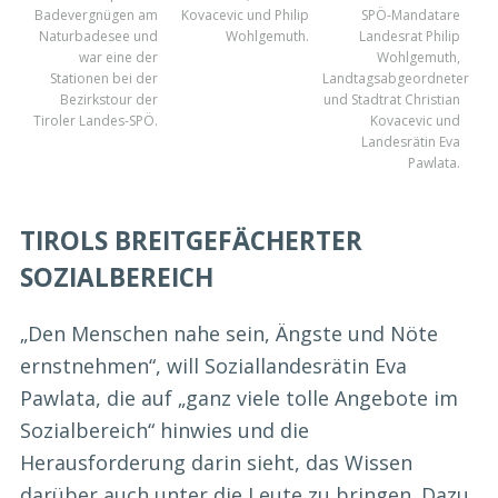
Badevergnügen am
Kovacevic und Philip
SPÖ-Mandatare
Naturbadesee und
Wohlgemuth.
Landesrat Philip
war eine der
Wohlgemuth,
Stationen bei der
Landtagsabgeordneter
Bezirkstour der
und Stadtrat Christian
Tiroler Landes-SPÖ.
Kovacevic und
Landesrätin Eva
Pawlata.
TIROLS BREITGEFÄCHERTER
SOZIALBEREICH
„Den Menschen nahe sein, Ängste und Nöte
ernstnehmen“, will Soziallandesrätin Eva
Pawlata, die auf „ganz viele tolle Angebote im
Sozialbereich“ hinwies und die
Herausforderung darin sieht, das Wissen
darüber auch unter die Leute zu bringen. Dazu