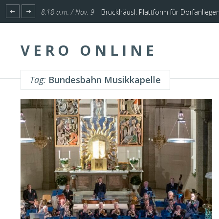
1:17 p.m. / Nov. 4
Start für Planung Hochwasserschutz U
8:18 a.m. / Nov. 9
Bruckhäusl: Plattform für Dorfanliege
VERO ONLINE
Tag:
Bundesbahn Musikkapelle