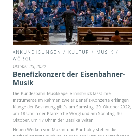
ANKÜNDIGUNGEN
/
KULTUR
/
MUSIK
/
WÖRGL
Oktober 25, 2022
Benefizkonzert der Eisenbahner-
Musik
Die Bundesbahn-Musikkapelle Innsbruck lässt ihre
Instrumente im Rahmen zweier Benefiz-Konzerte erklingen.
Klänge der Besinnung gibt´s am Samstag, 29. Oktober 2022,
um 18 Uhr in der Pfarrkirche Wörgl und am Sonntag, 30.
Oktober, um 17 Uhr in der Basilika Wilten.
Neben Werken von Mozart und Bartholdy stehen die