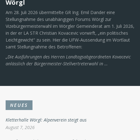
Wörgl
Am 28. Juli 2026 übermittelte GR Ing. Emil Dander eine
Stellungnahme des unabhängigen Forums Wörgl zur
Vizebürgermeisterwahl im Wörgler Gemeinderat am 1. Juli 2026,
in der er LA STR Christian Kovacevic vorwirft, „ein politisches
Leichtgewicht“ zu sein. Hier die UFW-Aussendung im Wortlaut
samt Stellungnahme des Betroffenen:
„Die Ausführungen des Herren Landtagsabgeordneten Kovacevic
anlässlich der Bürgermeister-Stellvertreterwahl in …
NEUES
Kletterhalle Wörgl: Alpenverein steigt aus
August 7, 2026