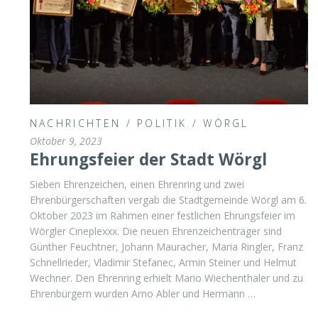
NACHRICHTEN
/
POLITIK
/
WÖRGL
Oktober 9, 2023
Ehrungsfeier der Stadt Wörgl
Sieben Ehrenzeichen, einen Ehrenring und zwei
Ehrenbürgerschaften vergab die Stadtgemeinde Wörgl am 6.
Oktober 2023 im Rahmen einer festlichen Ehrungsfeier im
Wörgler Cineplexxx. Die neuen Ehrenzeichenträger sind
Günther Feuchtner, Johann Mauracher, Maria Ringler, Franz
Schnellrieder, Vladimir Stefanec, Armin Steiner und Helmut
Wechner. Den Ehrenring erhielt Mario Wiechenthaler und zu
Ehrenbürgern wurden Arno Abler und Hermann …