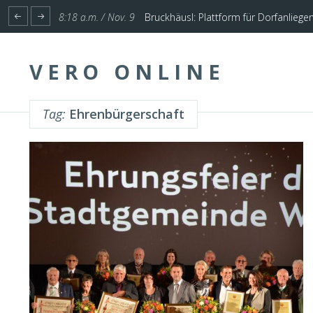
1:17 p.m. / Nov. 4
Start für Planung Hochwasserschutz U
8:18 a.m. / Nov. 9
Bruckhäusl: Plattform für Dorfanliege
VERO ONLINE
Tag:
Ehrenbürgerschaft