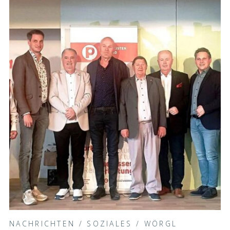
NACHRICHTEN
/
SOZIALES
/
WÖRGL