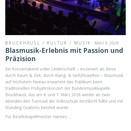
BRUCKHÄUSL
/
KULTUR
/
MUSIK
März 9, 2026
Blasmusik-Erlebnis mit Passion und
Präzision
Ein Konzertabend voller Leidenschaft – inszeniert als Reise
durch Raum & Zeit, durch Klang- & Gefühlswelten – Blasmusik
auf höchstem Niveau erwartete das Publikum beim
traditionellen Frühjahrskonzert der Bundesmusikkapelle
Bruckhäusl, das am 6. und 7. März 2026 wieder an zwei
Abenden den Turnsaal der Volksschule Kirchbichl füllte und mit
Standing Ovations belohnt wurde.
Für Bezirkskapellmeister Hannes …