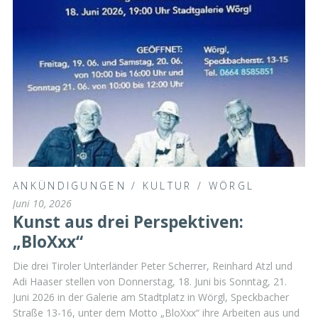
ANKÜNDIGUNGEN
/
KULTUR
/
WÖRGL
Juni 10, 2026
Kunst aus drei Perspektiven:
„BloXxx“
Die drei Tiroler Unterländer Peter Scherrer, Reinhard Atzl und
Adi Haaser stellen von Donnerstag, 18. Juni bis Sonntag, 21.
Juni 2026 in der Galerie am Stadtplatz in Wörgl, Speckbacher
Straße 13-16, unter dem Motto „BloXxx“ ihre Arbeiten aus und