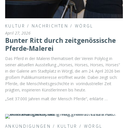
KULTUR
/
NACHRICHTEN
/
WÖRGL
April 27, 2026
Bunter Ritt durch zeitgenössische
Pferde-Malerei
Das Pferd in der Malerei thematisiert der Verein Polylog in
seiner aktuellen Ausstellung „Horses, Horses, Horses, Horses“
in der Galerie am Stadtplatz in Wörgl, die am 24. April 2026 bei
großem Publikumsinteresse eröffnet wurde. Dabei zeigt sich:
Pferde, die Menschheitsgeschichte in vorindustrieller Zeit
prägten, inspirieren KünstlerInnen bis heute.
„Seit 37.000 Jahren malt der Mensch Pferde“, erklärte …
ANKÜNDIGUNGEN
/
KULTUR
/
WÖRGL