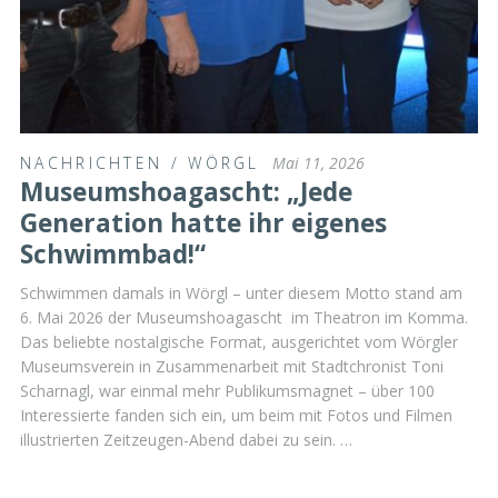
NACHRICHTEN
/
WÖRGL
Mai 11, 2026
Museumshoagascht: „Jede
Generation hatte ihr eigenes
Schwimmbad!“
Schwimmen damals in Wörgl – unter diesem Motto stand am
6. Mai 2026 der Museumshoagascht im Theatron im Komma.
Das beliebte nostalgische Format, ausgerichtet vom Wörgler
Museumsverein in Zusammenarbeit mit Stadtchronist Toni
Scharnagl, war einmal mehr Publikumsmagnet – über 100
Interessierte fanden sich ein, um beim mit Fotos und Filmen
illustrierten Zeitzeugen-Abend dabei zu sein. …