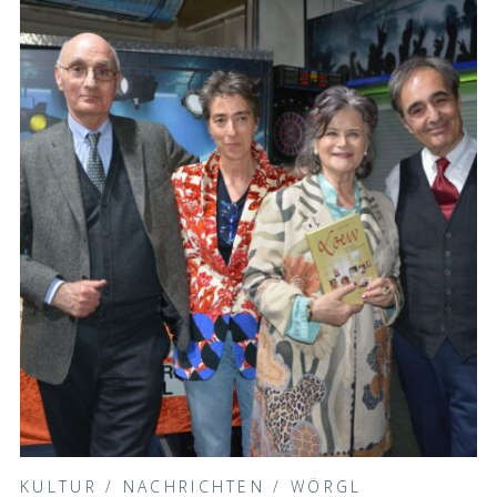
KULTUR
/
NACHRICHTEN
/
WÖRGL