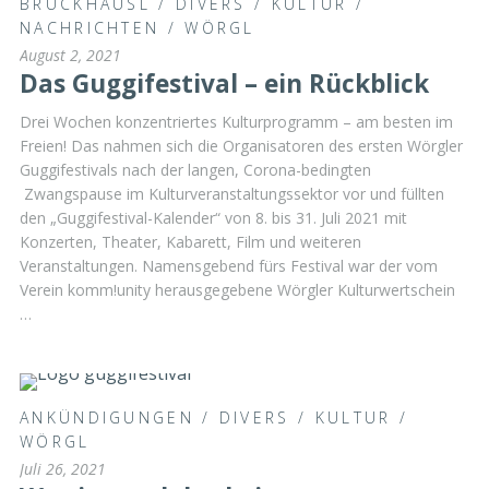
BRUCKHÄUSL
/
DIVERS
/
KULTUR
/
NACHRICHTEN
/
WÖRGL
August 2, 2021
Das Guggifestival – ein Rückblick
Drei Wochen konzentriertes Kulturprogramm – am besten im
Freien! Das nahmen sich die Organisatoren des ersten Wörgler
Guggifestivals nach der langen, Corona-bedingten
Zwangspause im Kulturveranstaltungssektor vor und füllten
den „Guggifestival-Kalender“ von 8. bis 31. Juli 2021 mit
Konzerten, Theater, Kabarett, Film und weiteren
Veranstaltungen. Namensgebend fürs Festival war der vom
Verein komm!unity herausgegebene Wörgler Kulturwertschein
…
ANKÜNDIGUNGEN
/
DIVERS
/
KULTUR
/
WÖRGL
Juli 26, 2021