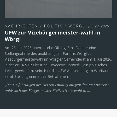
NACHRICHTEN
/
POLITIK
/
WÖRGL
Juli 29, 2026
UFW zur Vizebürgermeister-wahl in
Wörgl
Am 28. Juli 2026 übermittelte GR Ing. Emil Dander eine
Stellungnahme des unabhängigen Forums Wörgl zur
Vizebürgermeisterwahl im Wörgler Gemeinderat am 1. Juli 2026,
in der er LA STR Christian Kovacevic vorwirft, „ein politisches
Leichtgewicht“ zu sein. Hier die UFW-Aussendung im Wortlaut
samt Stellungnahme des Betroffenen:
„Die Ausführungen des Herren Landtagsabgeordneten Kovacevic
anlässlich der Bürgermeister-Stellvertreterwahl in …