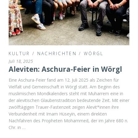
KULTUR
/
NACHRICHTEN
/
WÖRGL
Juli 18, 2025
Aleviten: Aschura-Feier in Wörgl
Eine Aschura-Feier fand am 12. Juli 2025 als Zeichen für
Vielfalt und Gemeinschaft in Wörgl statt. Am Beginn des
muslimischen Mondkalenders steht mit Muharrem eine in
der alevitischen Glaubenstradition bedeutende Zeit. Mit einer
zwölftägigen Trauer-Fastenzeit zeigen Alevit*innen ihre
Verbundenheit mit Imam Hüseyin, einem direkten
Nachfahren des Propheten Mohammed, der im Jahre 680 n.
Chr. in …