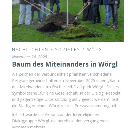
NACHRICHTEN
/
SOZIALES
/
WÖRGL
November 24, 2025
Baum des Miteinanders in Wörgl
Als Zeichen der Verbundenheit pflanzten verschiedene
Religionsgemeinschaften im November 2025 einen „Baum
des Miteinanders“ im Fischerfeld-Stadtpark Wörgl. Dieses
Symbol stehe „für eine Gesellschaft, in der Dialog, Respekt
und gegenseitige Unterstützung aktiv gelebt werden“, teilt
die Stadtgemeinde Wörgl mittels Presseaussendung mit.
Initiiert wurde die Aktion von der Interreligiösen
Dialoggruppe Wörgl, die bereits in den vergangenen
Monaten mehrere …