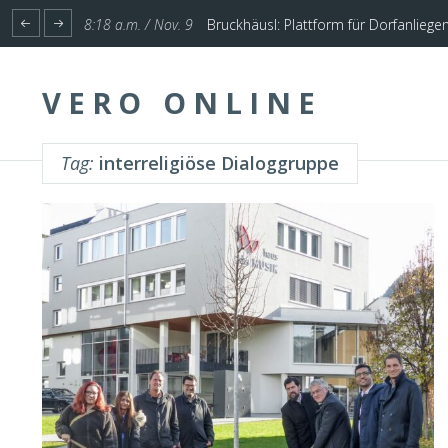
1:17 p.m. / Nov. 4
Start für Planung Hochwasserschutz U
VERO ONLINE
Tag:
interreligiöse Dialoggruppe