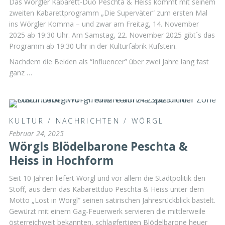
Das Wörgler Kabarett-Duo Peschta & Heiss kommt mit seinem
zweiten Kabarettprogramm „Die Superväter“ zum ersten Mal
ins Wörgler Komma – und zwar am Freitag, 14. November
2025 ab 19:30 Uhr. Am Samstag, 22. November 2025 gibt´s das
Programm ab 19:30 Uhr in der Kulturfabrik Kufstein.
Nachdem die Beiden als “Influencer” über zwei Jahre lang fast
ganz …
KULTUR
/
NACHRICHTEN
/
WÖRGL
Februar 24, 2025
Wörgls Blödelbarone Peschta &
Heiss in Hochform
Seit 10 Jahren liefert Wörgl und vor allem die Stadtpolitik den
Stoff, aus dem das Kabarettduo Peschta & Heiss unter dem
Motto „Lost in Wörgl“ seinen satirischen Jahresrückblick bastelt.
Gewürzt mit einem Gag-Feuerwerk servieren die mittlerweile
österreichweit bekannten, schlagfertigen Blödelbarone heuer