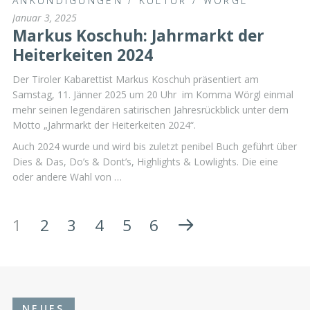
ANKÜNDIGUNGEN
/
KULTUR
/
WÖRGL
Januar 3, 2025
Markus Koschuh: Jahrmarkt der
Heiterkeiten 2024
Der Tiroler Kabarettist Markus Koschuh präsentiert am
Samstag, 11. Jänner 2025 um 20 Uhr im Komma Wörgl einmal
mehr seinen legendären satirischen Jahresrückblick unter dem
Motto „Jahrmarkt der Heiterkeiten 2024“.
Auch 2024 wurde und wird bis zuletzt penibel Buch geführt über
Dies & Das, Do’s & Dont’s, Highlights & Lowlights. Die eine
oder andere Wahl von …
1
2
3
4
5
6
NEUES