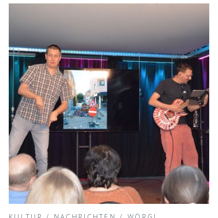
KULTUR
/
NACHRICHTEN
/
WÖRGL