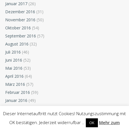
Januar 2017
(26)
Dezember 2016
(31)
November 2016
(50)
Oktober 2016
(54)
September 2016
(57)
August 2016
(32)
Juli 2016
(46)
Juni 2016
(52)
Mai 2016
(53)
April 2016
(64)
März 2016
(57)
Februar 2016
(59)
Januar 2016
(49)
Dezember 2015
(52)
Dieser Internetauftritt nutzt Cookies! Nutzungszustimmung mit
November 2015
(55)
OK bestätigen. Jederzeit widerrufbar ..
Mehr zum
OK
Oktober 2015
(54)