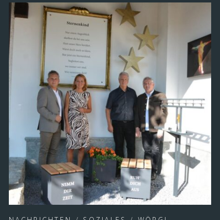
NACHRICHTEN
/
SOZIALES
/
WÖRGL