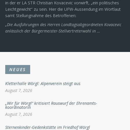
in der er LA STR Christian Kovacevic vorwirft, „ein politisches
Leichtgewicht“ zu sein. Hier die UFW-Aussendung im Wortlaut
samt Stellungnahme des Betroffenen:
„Die Ausführungen des Herren Landtagsabgeordneten Kovacevic
anlässlich der Bürgermeister-Stellvertreterwahl in …
NEUES
Kletterhalle Wörgl: Alpenverein steigt aus
August 7, 2026
„Wir für Wörgl“ kritisiert Rauswurf der Ehrenamts-
koordinatorin
August 7, 2026
Sternenkinder-Gedenkstätte im Friedhof Wörgl