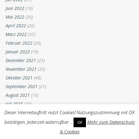
Juni 2022
(18)
Mai 2022
(35)
April 2022
(26)
März 2022
(37)
Februar 2022
(28)
Januar 2022
(19)
Dezember 2021
(23)
November 2021
(33)
Oktober 2021
(48)
September 2021
(21)
August 2021
(10)
Juli 2021
(34)
Dieser Internetauftritt nutzt Cookies! Nutzungszustimmung mit OK
Juni 2021
(13)
Mai 2021
(15)
bestätigen. Jederzeit widerrufbar ..
Mehr zum Datenschutz
OK
April 2021
(17)
& Cookies
März 2021
(25)