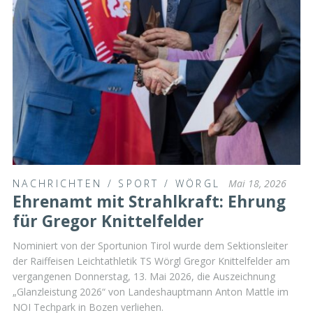
NACHRICHTEN
/
SPORT
/
WÖRGL
Mai 18, 2026
Ehrenamt mit Strahlkraft: Ehrung
für Gregor Knittelfelder
Nominiert von der Sportunion Tirol wurde dem Sektionsleiter
der Raiffeisen Leichtathletik TS Wörgl Gregor Knittelfelder am
vergangenen Donnerstag, 13. Mai 2026, die Auszeichnung
„Glanzleistung 2026“ von Landeshauptmann Anton Mattle im
NOI Techpark in Bozen verliehen.