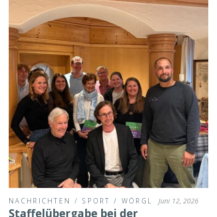
NACHRICHTEN
/
SPORT
/
WÖRGL
Juni 12, 2026
Staffelübergabe bei der