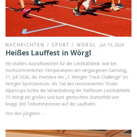
NACHRICHTEN
/
SPORT
/
WÖRGL
Juli 15, 2026
Heißes Lauffest in Wörgl
Ein starkes Ausrufezeichen für die Leichtathletik war bei
hochsommerlichen Temperaturen am vergangenen Samstag,
11. Juli 2026, die Premiere der „1. Wörgler Track Challenge“ im
Wörgler Sportzentrum. Als Teil des renommierten Tiroler
Alpencups lockte die Veranstaltung der Raiffeisen Leichtathletik
TS Wörgl ein großes und bunt gemischtes Starterfeld von
knapp 200 TeilnehmerInnen auf die Laufbahn.
Von den jüngsten …