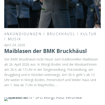
ANKÜNDIGUNGEN
/
BRUCKHÄUSL
/
KULTUR
/
MUSIK
April 24, 2026
Maiblasen der BMK Bruckhäusl
Die BMK Bruckhäusl rückt heuer zum traditionellen Maiblasen
ab 26. April 2026 aus: In Wörgl-Boden sind die MusikantInnen
am 26.4. ab 13 Uhr in der Stegersiedlung, Putzsiedlung, am
Bruggberg und in Einöden unterwegs. Am 30.4. geht´s ab 13
Uhr weiter in Wörgl-Boden, Pinnersdorf und Weiler Haus und
am 1. Mai ab 7 Uhr in Mayrhofen, …