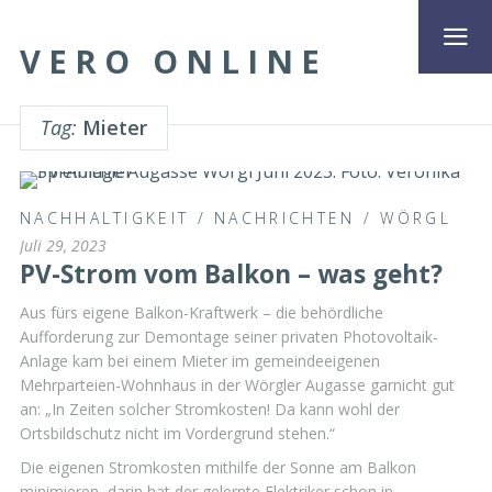
VERO ONLINE
Tag:
Mieter
NACHHALTIGKEIT
/
NACHRICHTEN
/
WÖRGL
Juli 29, 2023
PV-Strom vom Balkon – was geht?
Aus fürs eigene Balkon-Kraftwerk – die behördliche
Aufforderung zur Demontage seiner privaten Photovoltaik-
Anlage kam bei einem Mieter im gemeindeeigenen
Mehrparteien-Wohnhaus in der Wörgler Augasse garnicht gut
an: „In Zeiten solcher Stromkosten! Da kann wohl der
Ortsbildschutz nicht im Vordergrund stehen.“
Die eigenen Stromkosten mithilfe der Sonne am Balkon
minimieren, darin hat der gelernte Elektriker schon in …