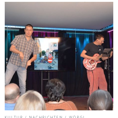
KULTUR
/
NACHRICHTEN
/
WÖRGL