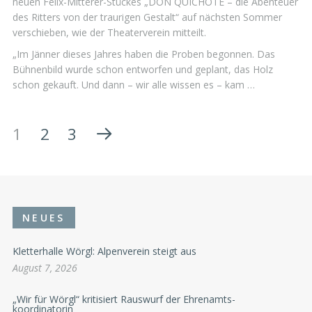
neuen Felix-Mitterer-Stückes „DON QUICHOTE – die Abenteuer
des Ritters von der traurigen Gestalt“ auf nächsten Sommer
verschieben, wie der Theaterverein mitteilt.
„Im Jänner dieses Jahres haben die Proben begonnen. Das
Bühnenbild wurde schon entworfen und geplant, das Holz
schon gekauft. Und dann – wir alle wissen es – kam …
1
2
3
NEUES
Kletterhalle Wörgl: Alpenverein steigt aus
August 7, 2026
„Wir für Wörgl“ kritisiert Rauswurf der Ehrenamts-
koordinatorin