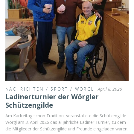
NACHRICHTEN
/
SPORT
/
WÖRGL
April 8, 2026
Ladinerturnier der Wörgler
Schützengilde
Am Karfreitag schon Tradition, veranstaltete die Schützengilde
Wörgl am 3. April 2026 das alljährliche Ladiner Turnier, zu dem
die Mitglieder der Schützengilde und Freunde eingeladen waren.