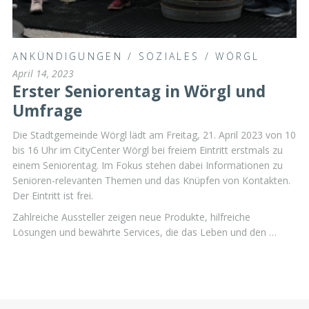
ANKÜNDIGUNGEN
/
SOZIALES
/
WÖRGL
April 14, 2023
Erster Seniorentag in Wörgl und
Umfrage
Die Stadtgemeinde Wörgl lädt am Freitag, 21. April 2023 von 10
bis 16 Uhr im CityCenter Wörgl bei freiem Eintritt erstmals zu
einem Seniorentag. Im Fokus stehen dabei Informationen zu
Senioren-relevanten Themen und das Knüpfen von Kontakten.
Der Eintritt ist frei.
Zahlreiche Aussteller zeigen neue Produkte, hilfreiche
Lösungen und bewährte Services, die das Leben und den …