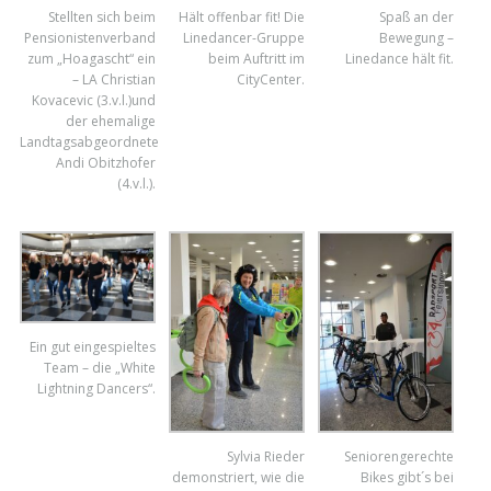
Stellten sich beim
Hält offenbar fit! Die
Spaß an der
Pensionistenverband
Linedancer-Gruppe
Bewegung –
zum „Hoagascht“ ein
beim Auftritt im
Linedance hält fit.
– LA Christian
CityCenter.
Kovacevic (3.v.l.)und
der ehemalige
Landtagsabgeordnete
Andi Obitzhofer
(4.v.l.).
Ein gut eingespieltes
Team – die „White
Lightning Dancers“.
Sylvia Rieder
Seniorengerechte
demonstriert, wie die
Bikes gibt´s bei