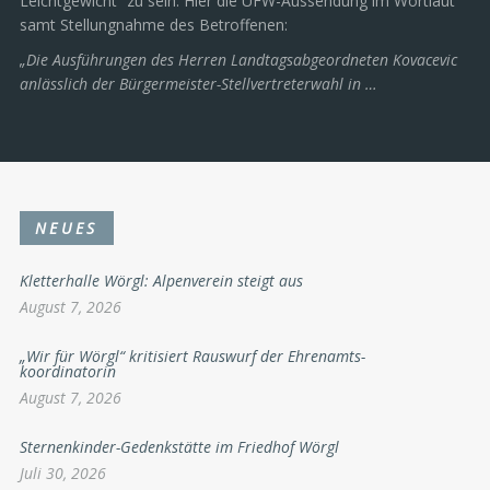
Leichtgewicht“ zu sein. Hier die UFW-Aussendung im Wortlaut
samt Stellungnahme des Betroffenen:
„Die Ausführungen des Herren Landtagsabgeordneten Kovacevic
anlässlich der Bürgermeister-Stellvertreterwahl in …
NEUES
Kletterhalle Wörgl: Alpenverein steigt aus
August 7, 2026
„Wir für Wörgl“ kritisiert Rauswurf der Ehrenamts-
koordinatorin
August 7, 2026
Sternenkinder-Gedenkstätte im Friedhof Wörgl
Juli 30, 2026