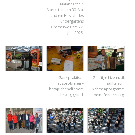
Maiandacht in
Mariastein am 30. Mai
und ein Besuch des
Kindergartens
Grömerweg am 27.
Juni 2025.
Ganz praktisch
Zünftige Livemusik
ausprobieren –
zählte zum
Therapiebehelfe vom
Rahmenprogramm
beweg.grund.
beim Seniorentag.