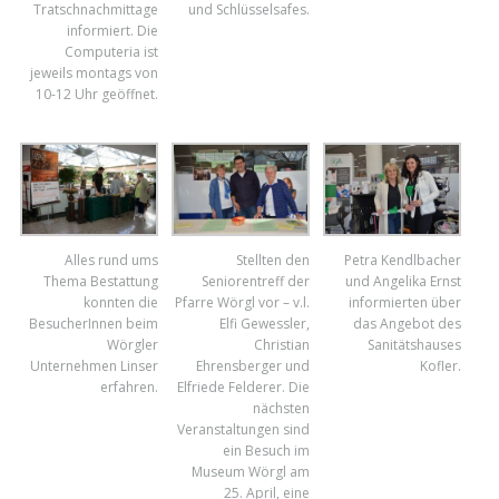
Tratschnachmittage
und Schlüsselsafes.
informiert. Die
Computeria ist
jeweils montags von
10-12 Uhr geöffnet.
Alles rund ums
Stellten den
Petra Kendlbacher
Thema Bestattung
Seniorentreff der
und Angelika Ernst
konnten die
Pfarre Wörgl vor – v.l.
informierten über
BesucherInnen beim
Elfi Gewessler,
das Angebot des
Wörgler
Christian
Sanitätshauses
Unternehmen Linser
Ehrensberger und
Kofler.
erfahren.
Elfriede Felderer. Die
nächsten
Veranstaltungen sind
ein Besuch im
Museum Wörgl am
25. April, eine