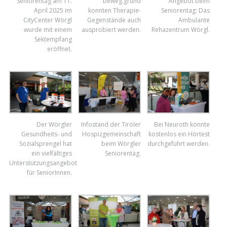
Seniorentag am 11.
beweg.grund
Angebot beim
April 2025 im
konnten Therapie-
Seniorentag: Das
CityCenter Wörgl
Gegenstände auch
Ambulante
wurde mit einem
ausprobiert werden.
Rehazentrum Wörgl.
Sektempfang
eröffnet.
Der Wörgler
Infostand der Tiroler
Bei Neuroth konnte
Gesundheits- und
Hospizgemeinschaft
kostenlos ein Hörtest
Sozialsprengel hat
beim Wörgler
durchgeführt werden.
ein vielfältiges
Seniorentag.
Unterstützungsangebot
für SeniorInnen.