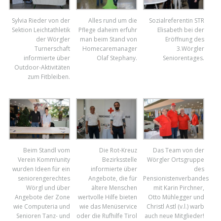
Sylvia Rieder von der
Alles rund um die
Sozialreferentin STR
Sektion Leichtathletik
Pflege daheim erfuhr
Elisabeth bei der
der Wörgler
man beim Stand von
Eröffnung des
Turnerschaft
Homecaremanager
3.Wörgler
informierte über
Olaf Stephany.
Seniorentages.
Outdoor-Aktivitäten
zum Fitbleiben.
Beim Standl vom
Die Rot-Kreuz
Das Team von der
Verein Komm!unity
Bezirksstelle
Wörgler Ortsgruppe
wurden Ideen für ein
informierte über
des
seniorengerechtes
Angebote, die für
Pensionistenverbandes
Wörgl und über
ältere Menschen
mit Karin Pirchner,
Angebote der Zone
wertvolle Hilfe bieten
Otto Mühlegger und
wie Computeria und
wie das Menüservice
Christl Astl (v.l.) warb
Senioren Tanz- und
oder die Rufhilfe Tirol
auch neue Mitglieder!