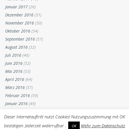
Januar 2017
(26)
Dezember 2016
(31)
November 2016
(50)
Oktober 2016
(54)
September 2016
(57)
August 2016
(32)
Juli 2016
(46)
Juni 2016
(52)
Mai 2016
(53)
April 2016
(64)
März 2016
(57)
Februar 2016
(59)
Januar 2016
(49)
Dezember 2015
(52)
Dieser Internetauftritt nutzt Cookies! Nutzungszustimmung mit OK
November 2015
(55)
bestätigen. Jederzeit widerrufbar ..
Mehr zum Datenschutz
OK
Oktober 2015
(54)