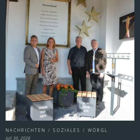
NACHRICHTEN
/
SOZIALES
/
WÖRGL
Juli 30, 2026