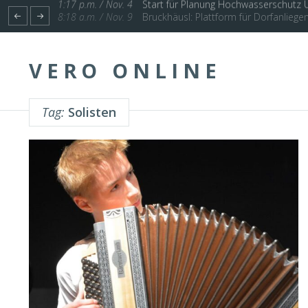
1:17 p.m. / Nov. 4
Start für Planung Hochwasserschutz U
VERO ONLINE
Tag:
Solisten