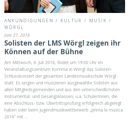
ANKÜNDIGUNGEN
/
KULTUR
/
MUSIK
/
WÖRGL
Juni 27, 2016
Solisten der LMS Wörgl zeigen ihr
Können auf der Bühne
Am Mittwoch, 6. Juli 2016, findet um 19:00 Uhr im
Veranstaltungszentrum Komma in Wörgl das Solisten-
Schlusskonzert der gesamten Landesmusikschule Wörgl
statt. Es singen und musizieren ausgewählte Solisten aus
allen Mitgliedsgemeinden und aus den unterschiedlichsten
Instrumental- und Gesangsklassen, u.a. SchülerInnen, die
eine Abschluss- bzw. Übertrittsprüfung erfolgreich abgelegt
haben oder beim Jugendmusikwettbewerb „prima la musica
2016“ mit …