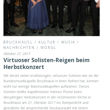
BRUCKHÄUSL
/
KULTUR
/
MUSIK
/
NACHRICHTEN
/
WÖRGL
Oktober 27, 2017
Virtuoser Solisten-Reigen beim
Herbstkonzert
Mit derart vielen erstklassigen, virtuosen Solisten wie sie die
Bundesmusikkapelle Bruckhäusl in ihren Reihen hat, können
wohl nur wenige Blasmusikkapellen aufwarten. Dieses
Können stellte Kapellmeister Hannes Ploner beim
diesjährigen Herbstkonzert in der Holzmeister-Kirche in
Bruckhäusl am 21. Oktober 2017 ins Rampenlicht und
gestaltete die ansprechende Stückauswahl mit einem