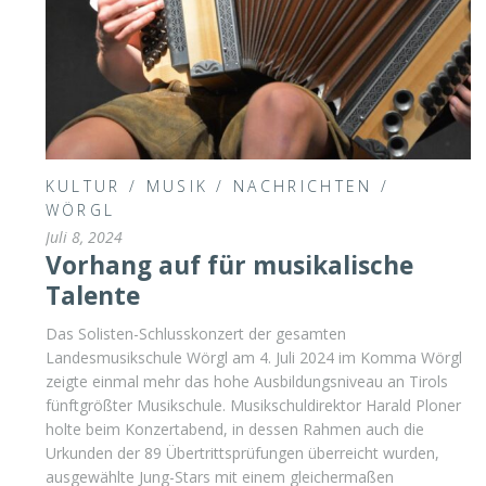
KULTUR
/
MUSIK
/
NACHRICHTEN
/
WÖRGL
Juli 8, 2024
Vorhang auf für musikalische
Talente
Das Solisten-Schlusskonzert der gesamten
Landesmusikschule Wörgl am 4. Juli 2024 im Komma Wörgl
zeigte einmal mehr das hohe Ausbildungsniveau an Tirols
fünftgrößter Musikschule. Musikschuldirektor Harald Ploner
holte beim Konzertabend, in dessen Rahmen auch die
Urkunden der 89 Übertrittsprüfungen überreicht wurden,
ausgewählte Jung-Stars mit einem gleichermaßen