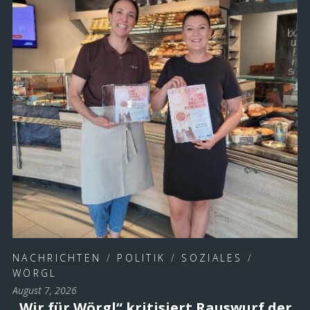
NACHRICHTEN
/
POLITIK
/
SOZIALES
/
WÖRGL
August 7, 2026
„Wir für Wörgl“ kritisiert Rauswurf der