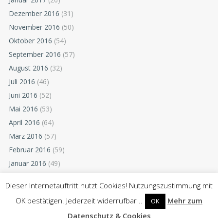
Dezember 2016
(31)
November 2016
(50)
Oktober 2016
(54)
September 2016
(57)
August 2016
(32)
Juli 2016
(46)
Juni 2016
(52)
Mai 2016
(53)
April 2016
(64)
März 2016
(57)
Februar 2016
(59)
Januar 2016
(49)
Dezember 2015
(52)
Dieser Internetauftritt nutzt Cookies! Nutzungszustimmung mit
November 2015
(55)
OK bestätigen. Jederzeit widerrufbar ..
Mehr zum
OK
Oktober 2015
(54)
Datenschutz & Cookies