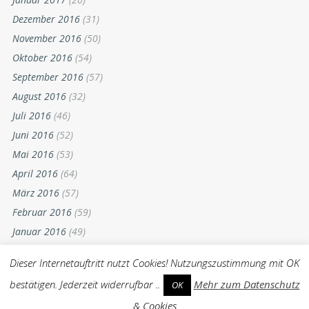
Dezember 2016
(31)
November 2016
(50)
Oktober 2016
(54)
September 2016
(57)
August 2016
(32)
Juli 2016
(46)
Juni 2016
(52)
Mai 2016
(53)
April 2016
(64)
März 2016
(57)
Februar 2016
(59)
Januar 2016
(49)
Dezember 2015
(52)
Dieser Internetauftritt nutzt Cookies! Nutzungszustimmung mit OK
November 2015
(55)
bestätigen. Jederzeit widerrufbar ..
Mehr zum Datenschutz
OK
Oktober 2015
(54)
& Cookies