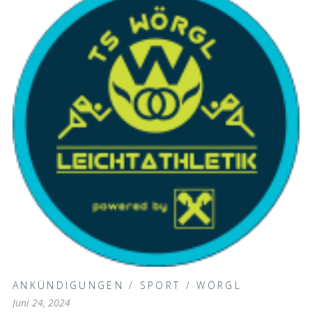
ANKÜNDIGUNGEN
/
SPORT
/
WÖRGL
Juni 24, 2024