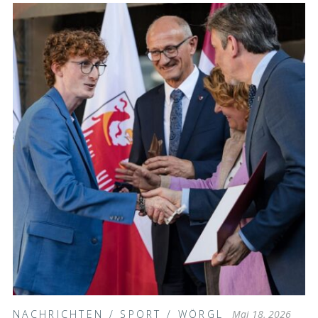
NACHRICHTEN
/
SPORT
/
WÖRGL
Mai 18, 2026