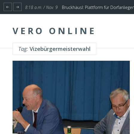
1:17 p.m. / Nov. 4
Start für Planung Hochwasserschutz U
VERO ONLINE
Tag:
Vizebürgermeisterwahl