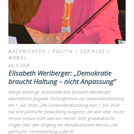
NACHRICHTEN
/
POLITIK
/
SOZIALES
/
WÖRGL
Juli 3, 2026
Elisabeth Werlberger: „Demokratie
braucht Haltung – nicht Anpassung“
Wörgls bisherige Sozialstadträtin Elisabeth Werlberger
übermittelte folgende Stellungnahme zur Gemeinderatsitzung
am 1. Juli 2026: „Die Gemeinderatssitzung vom 1. Juli 2026
hat eine politische Entwicklung ausgelöst, die weit über meine
Person hinausreicht und aus meiner Sicht grundsätzliche
Fragen über den Umgang mit demokratischen Werten und
politischer Verantwortung aufwirft.