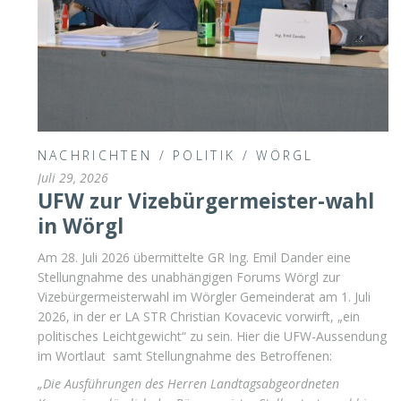
NACHRICHTEN
/
POLITIK
/
WÖRGL
Juli 29, 2026
UFW zur Vizebürgermeister-wahl
in Wörgl
Am 28. Juli 2026 übermittelte GR Ing. Emil Dander eine
Stellungnahme des unabhängigen Forums Wörgl zur
Vizebürgermeisterwahl im Wörgler Gemeinderat am 1. Juli
2026, in der er LA STR Christian Kovacevic vorwirft, „ein
politisches Leichtgewicht“ zu sein. Hier die UFW-Aussendung
im Wortlaut samt Stellungnahme des Betroffenen:
„Die Ausführungen des Herren Landtagsabgeordneten