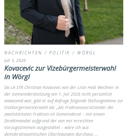
NACHRICHTEN
/
POLITIK
/
WÖRGL
Juli 3, 2026
Kovacevic zur Vizebürgermeisterwahl
in Wörgl
Da LA STR Christian Kovacevic von der Liste Hedi Wechner in
der Gemeinderatsitzung am 1. Juli 2026 nicht persönlich
anwesend war, gibt er auf Anfrage folgende Stellungnahme zur
Vizebürgermeisterwahl ab: „Als Fraktionsvorsitzender der
zweitstärksten Fraktion im Gemeinderat – mit einem
Direktmandat aufgrund der von mir erreichten
Vorzugsstimmen ausgestattet – wäre ich aus
demokratiepolitischen Überlegungen durchaus …