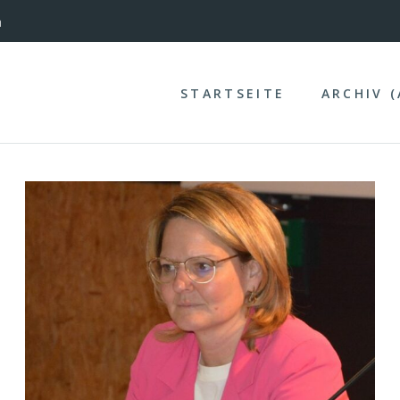
nterinntal
STARTSEITE
ARCHIV 