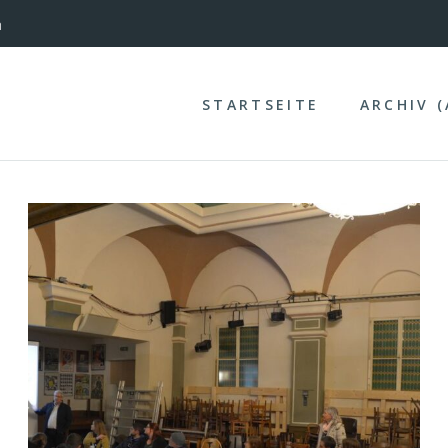
nterinntal
n
STARTSEITE
ARCHIV 