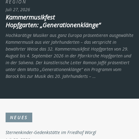
REGION
Juli 27, 2026
Kammermusikfest
Hopfgarten: „Generationenklänge“
Hochkarätige Musiker aus ganz Europa präsentieren ausgewählte
Kammermusik aus vier Jahrhunderten – das verspricht in
bewährter Weise das 32. Kammermusikfest Hopfgarten von 29.
August bis 4. September 2026 in der Pfarrkirche Hopfgarten und
in der Salvena. Der künstlerische Leiter Ramon Jaffé präsentiert
unter dem Motto „Generationenklänge“ ein Programm vom
Barock bis zur Musik des 20. Jahrhunderts ­– …
NEUES
Sternenkinder-Gedenkstätte im Friedhof Wörgl