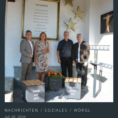
NACHRICHTEN
/
SOZIALES
/
WÖRGL
Juli 30, 2026