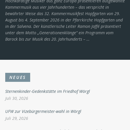
Hochkarätige Musiker aus ganz Europa präsentieren ausgewählte
Kammermusik aus vier Jahrhunderten – das verspricht in
bewährter Weise das 32. Kammermusikfest Hopfgarten von 29.
August bis 4. September 2026 in der Pfarrkirche Hopfgarten und
in der Salvena. Der künstlerische Leiter Ramon Jaffé präsentiert
unter dem Motto „Generationenklänge“ ein Programm vom
Barock bis zur Musik des 20. Jahrhunderts ­– …
NEUES
Sternenkinder-Gedenkstätte im Friedhof Wörgl
Juli 30, 2026
UFW zur Vizebürgermeister-wahl in Wörgl
Juli 29, 2026