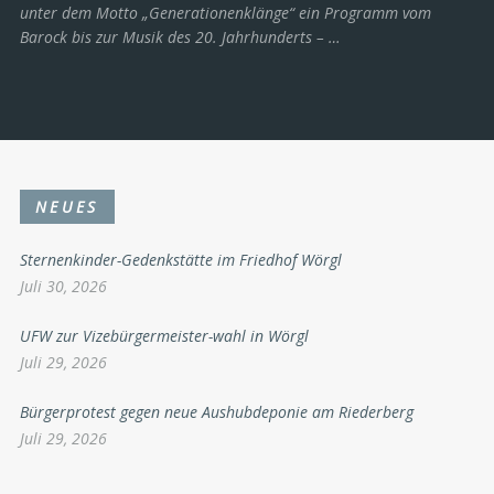
unter dem Motto „Generationenklänge“ ein Programm vom
Barock bis zur Musik des 20. Jahrhunderts ­– …
NEUES
Sternenkinder-Gedenkstätte im Friedhof Wörgl
Juli 30, 2026
UFW zur Vizebürgermeister-wahl in Wörgl
Juli 29, 2026
Bürgerprotest gegen neue Aushubdeponie am Riederberg
Juli 29, 2026