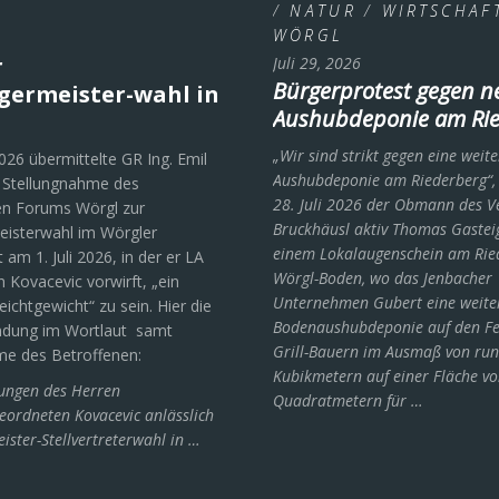
/
NATUR
/
WIRTSCHAF
WÖRGL
r
Juli 29, 2026
Bürgerprotest gegen n
germeister-wahl in
Aushubdeponie am Rie
„Wir sind strikt gegen eine weite
2026 übermittelte GR Ing. Emil
Aushubdeponie am Riederberg“,
 Stellungnahme des
28. Juli 2026 der Obmann des V
n Forums Wörgl zur
Bruckhäusl aktiv Thomas Gastei
eisterwahl im Wörgler
einem Lokalaugenschein am Rie
am 1. Juli 2026, in der er LA
Wörgl-Boden, wo das Jenbacher
n Kovacevic vorwirft, „ein
Unternehmen Gubert eine weite
eichtgewicht“ zu sein. Hier die
Bodenaushubdeponie auf den Fe
dung im Wortlaut samt
Grill-Bauern im Ausmaß von ru
me des Betroffenen:
Kubikmetern auf einer Fläche v
ungen des Herren
Quadratmetern für …
ordneten Kovacevic anlässlich
ister-Stellvertreterwahl in …