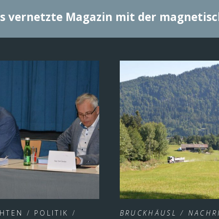
s vernetzte Magazin mit der magnetis
CHTEN
/
POLITIK
/
BRUCKHÄUSL
/
NACHR