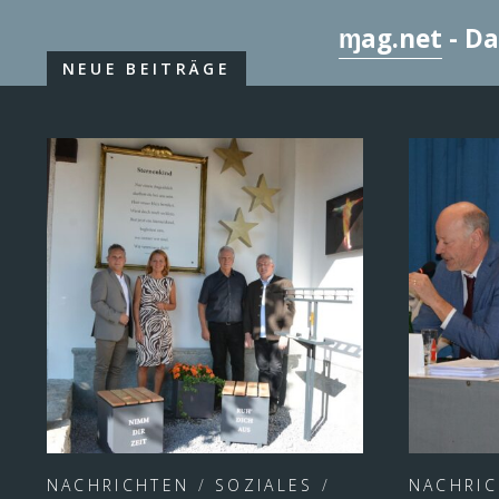
ɱag.net
- Da
NEUE BEITRÄGE
NACHRICHTEN
/
SOZIALES
/
NACHRI