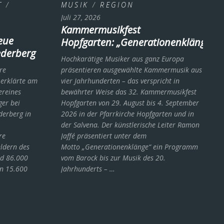
T
/
MUSIK
/
REGION
Juli 27, 2026
Kammermusikfest
eue
Hopfgarten: „Generationenklänge“
derberg
Hochkarätige Musiker aus ganz Europa
re
präsentieren ausgewählte Kammermusik aus
 erklärte am
vier Jahrhunderten – das verspricht in
ereines
bewährter Weise das 32. Kammermusikfest
ger bei
Hopfgarten von 29. August bis 4. September
derberg in
2026 in der Pfarrkirche Hopfgarten und in
der Salvena. Der künstlerische Leiter Ramon
re
Jaffé präsentiert unter dem
ldern des
Motto „Generationenklänge“ ein Programm
nd 86.000
vom Barock bis zur Musik des 20.
on 15.600
Jahrhunderts ­– …