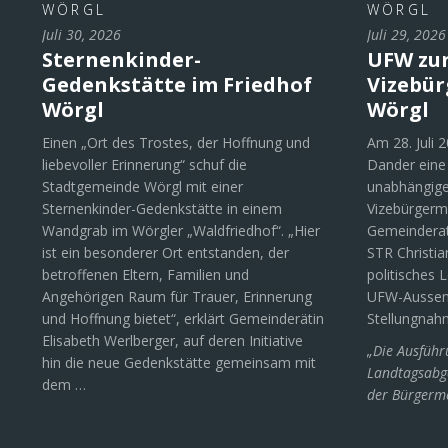
WÖRGL
WÖRGL
Juli 30, 2026
Juli 29, 2026
Sternenkinder-
UFW zu
Gedenkstätte im Friedhof
Vizebür
Wörgl
Wörgl
Einen „Ort des Trostes, der Hoffnung und
Am 28. Juli 
liebevoller Erinnerung“ schuf die
Dander eine
Stadtgemeinde Wörgl mit einer
unabhängige
Sternenkinder-Gedenkstätte in einem
Vizebürgerm
Wandgrab im Wörgler „Waldfriedhof“. „Hier
Gemeinderat 
ist ein besonderer Ort entstanden, der
STR Christia
betroffenen Eltern, Familien und
politisches L
Angehörigen Raum für Trauer, Erinnerung
UFW-Aussen
und Hoffnung bietet“, erklärt Gemeinderätin
Stellungnah
Elisabeth Werlberger, auf deren Initiative
„Die Ausführ
hin die neue Gedenkstätte gemeinsam mit
Landtagsabge
dem …
der Bürgerme