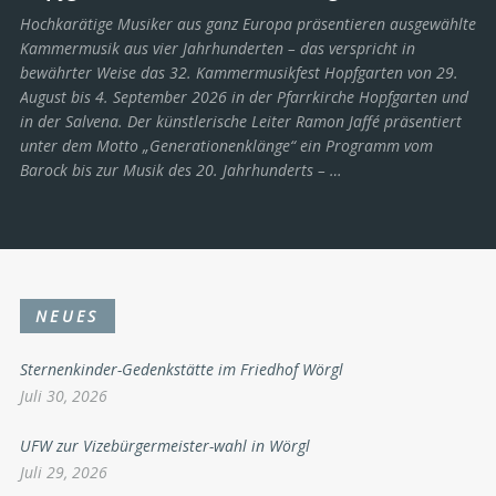
Hochkarätige Musiker aus ganz Europa präsentieren ausgewählte
Kammermusik aus vier Jahrhunderten – das verspricht in
bewährter Weise das 32. Kammermusikfest Hopfgarten von 29.
August bis 4. September 2026 in der Pfarrkirche Hopfgarten und
in der Salvena. Der künstlerische Leiter Ramon Jaffé präsentiert
unter dem Motto „Generationenklänge“ ein Programm vom
Barock bis zur Musik des 20. Jahrhunderts ­– …
NEUES
Sternenkinder-Gedenkstätte im Friedhof Wörgl
Juli 30, 2026
UFW zur Vizebürgermeister-wahl in Wörgl
Juli 29, 2026