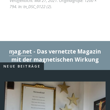
Veröffentlicht:
Mai 27, 2021
. Originalgröße:
1200 ×
794
. In:
tn_DSC_0122 (2)
.
ɱag.net
- Das vernetzte Magazin
mit der magnetischen Wirkung
NEUE BEITRÄGE