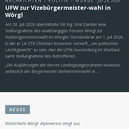
NACHRICHTEN
/
POLITIK
/
WÖRGL
Juli 29, 2026
UFW zur Vizebürgermeister-wahl in
Wörgl
Am 28. Juli 2026 übermittelte GR Ing. Emil Dander eine
Stellungnahme des unabhängigen Forums Wörgl zur
Vizebürgermeisterwahl im Wörgler Gemeinderat am 1. Juli 2026,
in der er LA STR Christian Kovacevic vorwirft, „ein politisches
Leichtgewicht“ zu sein. Hier die UFW-Aussendung im Wortlaut
samt Stellungnahme des Betroffenen:
„Die Ausführungen des Herren Landtagsabgeordneten Kovacevic
anlässlich der Bürgermeister-Stellvertreterwahl in …
NEUES
Kletterhalle Wörgl: Alpenverein steigt aus