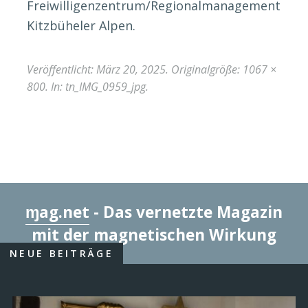
Freiwilligenzentrum/Regionalmanagement
Kitzbüheler Alpen.
Veröffentlicht:
März 20, 2025
. Originalgröße:
1067 ×
800
. In:
tn_IMG_0959_jpg
.
ɱag.net
- Das vernetzte Magazin
mit der magnetischen Wirkung
NEUE BEITRÄGE