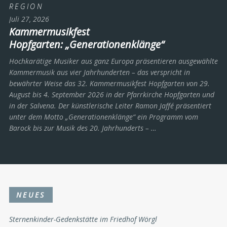
REGION
Juli 27, 2026
Kammermusikfest
Hopfgarten: „Generationenklänge“
Hochkarätige Musiker aus ganz Europa präsentieren ausgewählte
Kammermusik aus vier Jahrhunderten – das verspricht in
bewährter Weise das 32. Kammermusikfest Hopfgarten von 29.
August bis 4. September 2026 in der Pfarrkirche Hopfgarten und
in der Salvena. Der künstlerische Leiter Ramon Jaffé präsentiert
unter dem Motto „Generationenklänge“ ein Programm vom
Barock bis zur Musik des 20. Jahrhunderts ­– …
NEUES
Sternenkinder-Gedenkstätte im Friedhof Wörgl