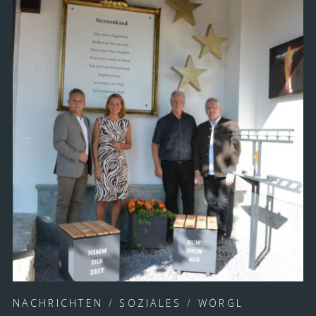
NACHRICHTEN
/
SOZIALES
/
WÖRGL