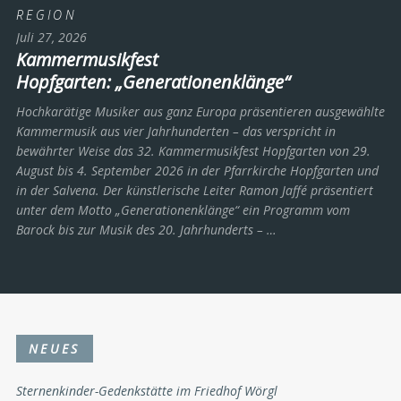
REGION
Juli 27, 2026
Kammermusikfest
Hopfgarten: „Generationenklänge“
Hochkarätige Musiker aus ganz Europa präsentieren ausgewählte
Kammermusik aus vier Jahrhunderten – das verspricht in
bewährter Weise das 32. Kammermusikfest Hopfgarten von 29.
August bis 4. September 2026 in der Pfarrkirche Hopfgarten und
in der Salvena. Der künstlerische Leiter Ramon Jaffé präsentiert
unter dem Motto „Generationenklänge“ ein Programm vom
Barock bis zur Musik des 20. Jahrhunderts ­– …
NEUES
Sternenkinder-Gedenkstätte im Friedhof Wörgl