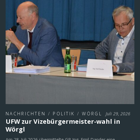
NACHRICHTEN
/
POLITIK
/
WÖRGL
Juli 29, 2026
UFW zur Vizebürgermeister-wahl in
Wörgl
Am 28. Juli 2026 übermittelte GR Ing. Emil Dander eine