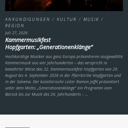
ANKÜNDIGUNGEN
/
KULTUR
/
MUSIK
/
REGION
Juli 27, 2026
Kammermusikfest
Hopfgarten: „Generationenklänge“
Hochkarätige Musiker aus ganz Europa präsentieren ausgewählte
Kammermusik aus vier Jahrhunderten – das verspricht in
bewährter Weise das 32. Kammermusikfest Hopfgarten von 29.
August bis 4. September 2026 in der Pfarrkirche Hopfgarten und
in der Salvena. Der künstlerische Leiter Ramon Jaffé präsentiert
unter dem Motto „Generationenklänge“ ein Programm vom
Barock bis zur Musik des 20. Jahrhunderts ­– …