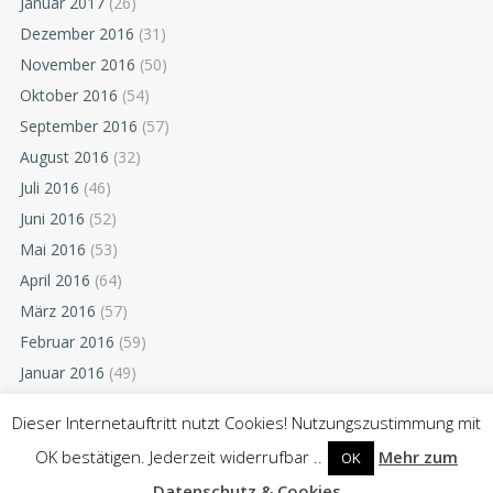
Januar 2017
(26)
Dezember 2016
(31)
November 2016
(50)
Oktober 2016
(54)
September 2016
(57)
August 2016
(32)
Juli 2016
(46)
Juni 2016
(52)
Mai 2016
(53)
April 2016
(64)
März 2016
(57)
Februar 2016
(59)
Januar 2016
(49)
Dezember 2015
(52)
Dieser Internetauftritt nutzt Cookies! Nutzungszustimmung mit
November 2015
(55)
OK bestätigen. Jederzeit widerrufbar ..
Mehr zum
OK
Oktober 2015
(54)
Datenschutz & Cookies