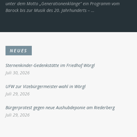
unter dem Motto „Generationenklänge“ ein Programm vom
Barock bis zur Musik des 20. Jahrhunderts ­– …
NEUES
Sternenkinder-Gedenkstätte im Friedhof Wörgl
Juli 30, 2026
UFW zur Vizebürgermeister-wahl in Wörgl
Juli 29, 2026
Bürgerprotest gegen neue Aushubdeponie am Riederberg
Juli 29, 2026