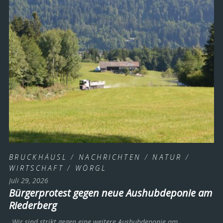
BRUCKHÄUSL
/
NACHRICHTEN
/
NATUR
/
WIRTSCHAFT
/
WÖRGL
Juli 29, 2026
Bürgerprotest gegen neue Aushubdeponie am
Riederberg
„Wir sind strikt gegen eine weitere Aushubdeponie am